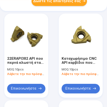
Δώστε τις απαιτήσεις σας
22ERAPI382 API που
Καταχωρήσιμο CNC
περνά κλωστή στα
API καρβίδιο που
τέμνοντα εργαλεία
περνά κλωστή στα
MOQ:
10pcs
MOQ:
10pcs
τόρνου ενθέτων με
ένθετα για τον τόρνο
Λάβετε την πιο πρόσφατη τιμή
Λάβετε την πιο πρόσφατη τιμή
το επίστρωμα PVD
22ERAPI383
Επικοινωνήστε
Επικοινωνήστε