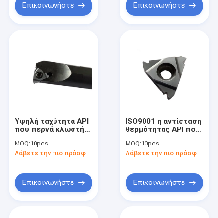
Επικοινωνήστε
Επικοινωνήστε
Υψηλή ταχύτητα API
ISO9001 η αντίσταση
που περνά κλωστή
θερμότητας API που
στο χάλυβα ενθέτων
περνά κλωστή στο
MOQ:
10pcs
MOQ:
10pcs
που δένει το τέμνον
σωλήνα ενθέτων
Λάβετε την πιο πρόσφατη τιμή
Λάβετε την πιο πρόσφατη τιμή
εργαλείο 16NR
16NR 10APIRD
8APIRD καρβιδίου
πέρασε κλωστή στο
ένθετο
Επικοινωνήστε
Επικοινωνήστε