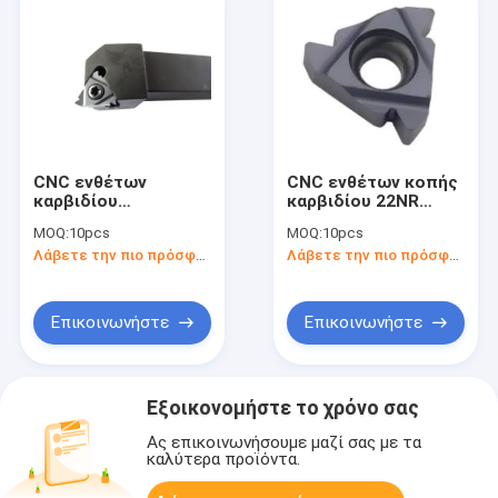
CNC ενθέτων
CNC ενθέτων κοπής
καρβιδίου
καρβιδίου 22NR
βολφραμίου
API382 ανθεκτικό
MOQ:
10pcs
MOQ:
10pcs
μετάλλων
εργαλείο με τη
Λάβετε την πιο πρόσφατη τιμή
Λάβετε την πιο πρόσφατη τιμή
διάβρωσης
υψηλή ταχύτητα
ανθεκτικό εργαλείο
22ER 6API HR10-45
τόρνου
Επικοινωνήστε
Επικοινωνήστε
Εξοικονομήστε το χρόνο σας
Ας επικοινωνήσουμε μαζί σας με τα
καλύτερα προϊόντα.