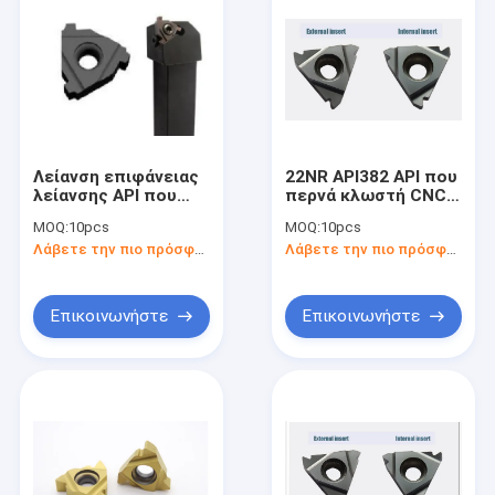
Λείανση επιφάνειας
22NR API382 API που
λείανσης API που
περνά κλωστή CNC
περνά κλωστή στην
ενθέτων κοπής
MOQ:
10pcs
MOQ:
10pcs
αντίσταση
καρβιδίου ενθέτων
Λάβετε την πιο πρόσφατη τιμή
Λάβετε την πιο πρόσφατη τιμή
θερμότητας ενθέτων
στο εργαλείο με τη
22ER5BUT
υψηλή ταχύτητα
Επικοινωνήστε
Επικοινωνήστε
Αρχική Σελίδα
Προϊόντα
Σχετικά με εμάς