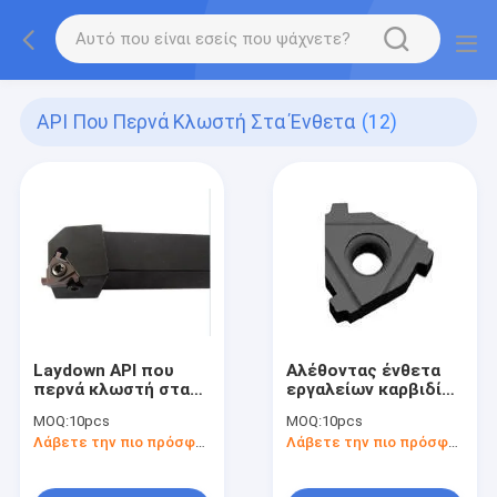
API Που Περνά Κλωστή Στα Ένθετα
(12)
Laydown API που
Αλέθοντας ένθετα
περνά κλωστή στα
εργαλείων καρβιδίου
ένθετα που κόβουν
επιφάνειας API για
MOQ:
10pcs
MOQ:
10pcs
τα εργαλεία για CNC
τον τόρνο Haas CNC
Λάβετε την πιο πρόσφατη τιμή
Λάβετε την πιο πρόσφατη τιμή
την επεξεργασία
που κόβει 22ER5BUT
22ER5BUT75