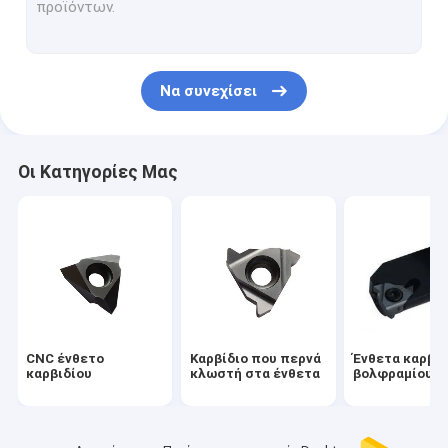
Εργαλείο άλεσης νημάτων
API που περνά κλωστή στα ένθετα
Να συνεχίσει
Ένθετα στροφής καρβιδίου
Καρβίδιο που αυλακώνει τα ένθετα
Οι Κατηγορίες Μας
Εργαλεία χωρισμού τόρνου
Εργαλείο χωρισμού ενθέτων καρβιδίου
Θήκη εργαλείων καρβιδίου τόρνου
Ένθετο νημάτων καλωδίων
CNC ένθετο
Καρβίδιο που περνά
Ένθετα καρβιδ
καρβιδίου
κλωστή στα ένθετα
βολφραμίου