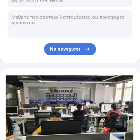
Καρβίδιο χάραξης που αυλακώνει κομμένη thc42r300-ΣΟ εργαλείων ενθέτων την τόρνος
Εργαλεία χωρισμού τόρνου ενθέτων διαμαντιών για CNC που κόβει TKF050-S16R
Τοποθετημένα αιχμή ένθετα tkf16r150-NB εργαλείων χωρισμού ενθέτων καρβιδίου ανοξείδωτου διαμάντι
TKF16R300-S16R καρβίδιο που αυλακώνει τον κόπτη χωρισμού ενθέτων εργαλείων χωρισμού τόρνου
Το ακονίζοντας διαμάντι CDQ τοποθέτησε αιχμή στο καρβίδιο ενθέτων τόρνου αυλακώνοντας το ένθετο TKF16R300-S16R
Να συνεχίσει
Tdc3 εργαλείο χωρισμού ενθέτων καρβιδίου αντίστασης διάβρωσης για CNC μετάλλων φύλλων τη μηχανή
Τοποθετημένο αιχμή βολφράμιο εργαλείο χωρισμού ενθέτων καρβιδίου για CNC που αυλακώνει TDJ2
TDT4 CNC που αυλακώνει τον τόρνο ενθέτων χωρισμού καρβιδίου εργαλείων για την επεξεργασία μηχανών
Ένθετα κοπής καρβιδίου τόρνου του ISO Tdc5 που αυλακώνουν τα εργαλεία που χωρίζουν από τα ένθετα
Κάτοχοι TDJ3 ενθέτων εργαλείων χωρισμού ενθέτων καρβιδίου τόρνου μετάλλων υψηλής ταχύτητας