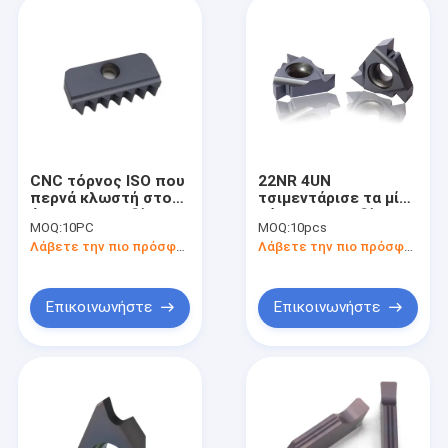
CNC τόρνος ISO που
22NR 4UN
περνά κλωστή στο
τσιμεντάρισε τα μίνι
ένθετο καρβιδίου
τόρνου καρβιδίου
MOQ:
10PC
MOQ:
10pcs
άλεσης με
εργαλεία τόρνου
Λάβετε την πιο πρόσφατη τιμή
Λάβετε την πιο πρόσφατη τιμή
Toolholder 14N2.5ISO
ενθέτων
καταχωρήσιμα
Επικοινωνήστε
Επικοινωνήστε