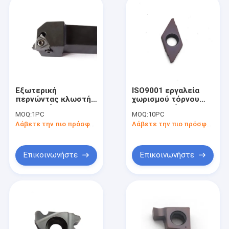
Εξωτερική
ISO9001 εργαλεία
περνώντας κλωστή
χωρισμού τόρνου
CNC κατόχων
που αυλακώνουν το
MOQ:
1PC
MOQ:
10PC
ενθέτων καρβιδίου
χωρισμό από τα
Λάβετε την πιο πρόσφατη τιμή
Λάβετε την πιο πρόσφατη τιμή
θήκη εργαλείων
ένθετα για CNC
τόρνου Ser2020k16
tkf12r100-s
Επικοινωνήστε
Επικοινωνήστε