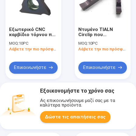
Εξωτερικό CNC
Ντυμένο TIALN
καρβίδιο τόρνου που
Circlip που
αυλακώνει τα ένθετα
αυλακώνει το
MOQ:
10PC
MOQ:
10PC
για το μέταλλο που
εργαλείο MGGN 200
Λάβετε την πιο πρόσφατη τιμή
Λάβετε την πιο πρόσφατη τιμή
κόβει TGF32R100
χωρισμού τόρνου
μετάλλων ενθέτων
Επικοινωνήστε
Επικοινωνήστε
Εξοικονομήστε το χρόνο σας
Ας επικοινωνήσουμε μαζί σας με τα
καλύτερα προϊόντα.
Δώστε τις απαιτήσεις σας