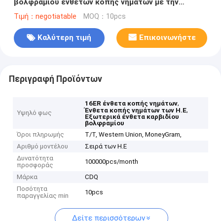
βολφραμίου ενθέτων κοπής νημάτων με την
αντίσταση θερμότητας
Τιμή：negotiatable
MOQ：10pcs
Καλύτερη τιμή
Επικοινωνήστε
Περιγραφή Προϊόντων
,
16ER ένθετα κοπής νημάτων
,
Ένθετα κοπής νημάτων των Η.Ε
Υψηλό φως
Εξωτερικά ένθετα καρβιδίου
βολφραμίου
Όροι πληρωμής
T/T, Western Union, MoneyGram,
Αριθμό μοντέλου
Σειρά των Η.Ε
Δυνατότητα
100000pcs/month
προσφοράς
Μάρκα
CDQ
Ποσότητα
10pcs
παραγγελίας min
Δείτε περισσότερων