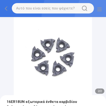
2
/
2
16ER18UN εξωτερικά ένθετα καρβιδίου