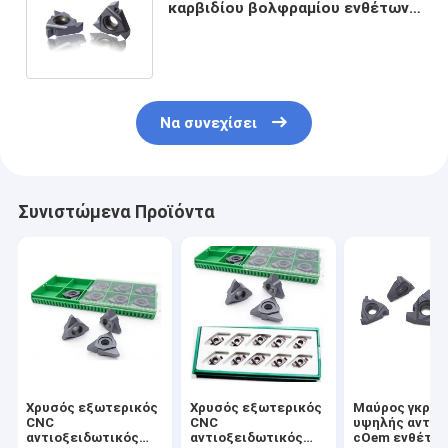
καρβιδίου βολφραμίου ενθέτων
κοπής νημάτων με την αντίσταση
θερμότητας
Να συνεχίσει
Συνιστώμενα Προϊόντα
Χρυσός εξωτερικός
Χρυσός εξωτερικός
Μαύρος γκρίζ
CNC
CNC
υψηλής αντοχ
αντιοξειδωτικός
αντιοξειδωτικός
cOem ενθέτω