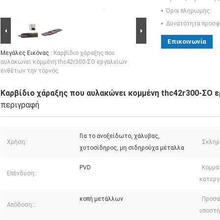
Όροι πληρωμής:
Δυνατότητα προσφ
Επικοινωνία
Μεγάλες Εικόνας :
Καρβίδιο χάραξης που
αυλακώνει κομμένη thc42r300-ΣΟ εργαλείων
ενθέτων την τόρνος
Καρβίδιο χάραξης που αυλακώνει κομμένη thc42r300-ΣΟ 
περιγραφή
Για το ανοξείδωτο, χάλυβας,
Χρήση::
Σκληρ
χυτοσίδηρος, μη σιδηρούχα μέταλλα
PVD
Κομμά
Επένδυση::
κατεργ
κοπή μετάλλων
Προσα
Απόδοση:::
υποστήρ