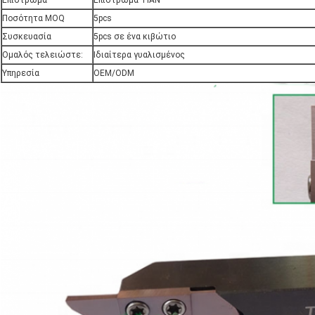
Επίστρωμα
Επίστρωμα TIAN
Ποσότητα MOQ
5pcs
Συσκευασία
5pcs σε ένα κιβώτιο
Ομαλός τελειώστε:
Ιδιαίτερα γυαλισμένος
Υπηρεσία
OEM/ODM