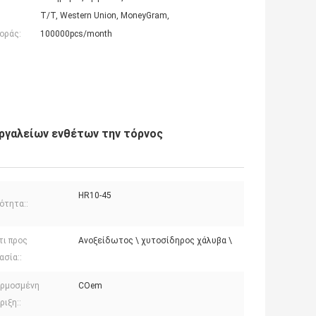
T/T, Western Union, MoneyGram,
οράς:
100000pcs/month
εργαλείων ενθέτων την τόρνος
HR10-45
ότητα::
τι προς
Ανοξείδωτος \ χυτοσίδηρος χάλυβα \
ασία::
ρμοσμένη
COem
ιξη::