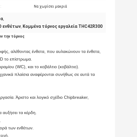
:
Να χωρίσει μακριά
τα
,
ΣΟ ενθέτων
Κομμένα τόρνος εργαλεία THC42R300
,
ων την τόρνος
οφής, αλέθοντας ένθετα, που αυλακώνουν τα ένθετα,
VD το επίστρωμα.
αμίου (WC), και το κοβάλτιο (κοβάλτιο).
ηχανικά πλαίσια αναφέρονται συνήθως σε αυτά τα
ργασία. Άριστο και λογικό σχέδιο Chipbreaker,
 αυξήσει τα κέρδη.
,
ορά των ενθέτων.
τοχή.