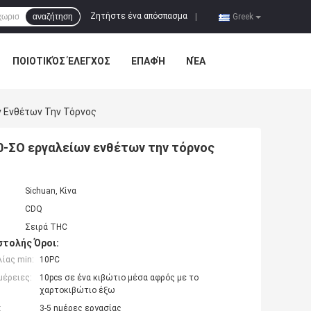
Ζητήστε ένα απόσπασμα
αναζήτηση
|
Greek
ΠΟΙΟΤΙΚΌΣ ΈΛΕΓΧΟΣ
ΕΠΑΦΉ
ΝΈΑ
ν Ενθέτων Την Τόρνος
0-ΣΟ εργαλείων ενθέτων την τόρνος
Sichuan, Κίνα
CDQ
Σειρά THC
τολής Όροι:
ίας min:
10PC
μέρειες:
10pcs σε ένα κιβώτιο μέσα αφρός με το
χαρτοκιβώτιο έξω
:
3-5 ημέρες εργασίας