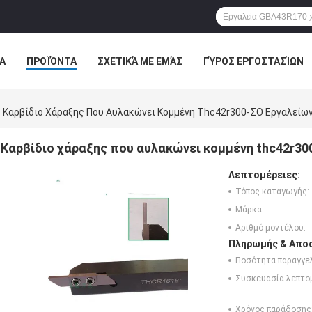
Α
ΠΡΟΪΌΝΤΑ
ΣΧΕΤΙΚΆ ΜΕ ΕΜΆΣ
ΓΎΡΟΣ ΕΡΓΟΣΤΑΣΊΩΝ
ΠΤΏΣΕΙΣ
Καρβίδιο Χάραξης Που Αυλακώνει Κομμένη Thc42r300-ΣΟ Εργαλείω
Καρβίδιο χάραξης που αυλακώνει κομμένη thc42r30
Λεπτομέρειες:
Τόπος καταγωγής:
Μάρκα:
Αριθμό μοντέλου:
Πληρωμής & Αποσ
Ποσότητα παραγγελ
Συσκευασία λεπτο
Χρόνος παράδοσης