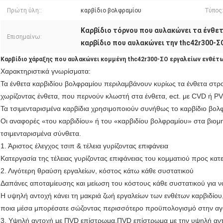
Πρώτη ύλη::
καρβίδιο βολφραμίου
Τύπος:
Καρβίδιο τόρνου που αυλακώνει τα ένθε
Επισημαίνω:
καρβίδιο που αυλακώνει την thc42r300-
Καρβίδιο χάραξης που αυλακώνει κομμένη thc42r300-ΣΟ εργαλείων ενθέτ
Χαρακτηριστικά γνωρίσματα
:
Τα ένθετα καρβιδίου βολφραμίου περιλαμβάνουν κυρίως τα ένθετα στρ
χωρίζοντας ένθετα, που περνούν κλωστή στα ένθετα, ect. με CVD ή P
Τα τσιμενταρισμένα καρβίδια χρησιμοποιούν συνήθως το καρβίδιο βολφρ
Οι αναφορές «του καρβιδίου» ή του «καρβιδίου βολφραμίου» στα βιομ
τσιμενταρισμένα σύνθετα.
1. Άριστος έλεγχος τσιπ & τέλεια γυρίζοντας επιφάνεια
Κατεργασία της τέλειας γυρίζοντας επιφάνειας του κομματιού προς κατε
2. Λιγότερη θραύση εργαλείων, κόστος κάτω κάθε συστατικού
Δαπάνες αποταμίευσης και μείωση του κόστους κάθε συστατικού για να
Η υψηλή αντοχή κάνει τη μακριά ζωή εργαλείων των ενθέτων καρβιδίου
ποια μέσα μπορέσατε σώζοντας περισσότερο προϋπολογισμό στην αγ
3. Υψηλή αντοχή με
Π
VD επίστρωμα.
Π
VD επίστρωμα με την υψηλή αν