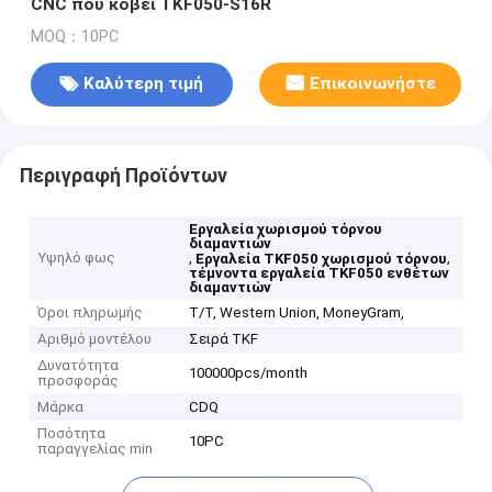
CNC που κόβει TKF050-S16R
MOQ：10PC
Καλύτερη τιμή
Επικοινωνήστε
Περιγραφή Προϊόντων
Εργαλεία χωρισμού τόρνου
διαμαντιών
Υψηλό φως
,
,
Εργαλεία TKF050 χωρισμού τόρνου
τέμνοντα εργαλεία TKF050 ενθέτων
διαμαντιών
Όροι πληρωμής
T/T, Western Union, MoneyGram,
Αριθμό μοντέλου
Σειρά TKF
Δυνατότητα
100000pcs/month
προσφοράς
Μάρκα
CDQ
Ποσότητα
10PC
παραγγελίας min