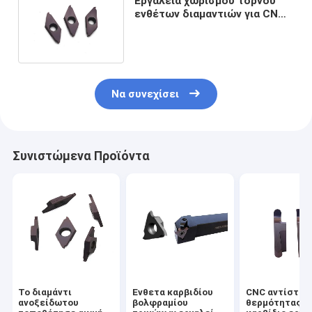
Εργαλεία χωρισμού τόρνου
ενθέτων διαμαντιών για CNC
που κόβει TKF050-S16R
Να συνεχίσει
Συνιστώμενα Προϊόντα
Το διαμάντι
Ένθετα καρβιδίου
CNC αντίστασ
ανοξείδωτου
βολφραμίου
θερμότητας