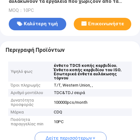
αυλακώνουν τα εργαλεία που χωρίζουν από τα
ένθετα
MOQ：10PC
Καλύτερη τιμή
Επικοινωνήστε
Περιγραφή Προϊόντων
,
ένθετο TDC5 κοπής καρβιδίου
,
Ένθετο κοπής καρβιδίου του ISO
Υψηλό φως
Εσωτερικά ένθετα αυλάκωσης
τόρνου
Όροι πληρωμής
T/T, Western Union, ,
Αριθμό μοντέλου
TDC&TDJ σειρά
Δυνατότητα
100000pcs/month
προσφοράς
Μάρκα
CDQ
Ποσότητα
10PC
παραγγελίας min
Δείτε περισσότερων